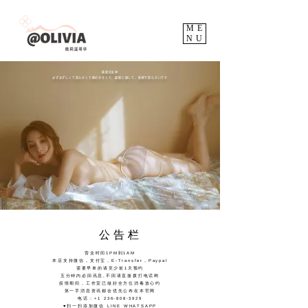
ME
NU
純欲の女神
みずみずしくて柔らかくて倒れやすくて、調教に適して、新鮮で柔らかいです
公告栏
营业时间1PM到1AM
本店支持微信，支付宝，E-Transfer，Paypal
需要早单的请至少前1天预约
五分钟内必回讯息,不回请直接拨打电话哟
疫情期间，工作室已做好全方位消毒放心约
第一手消息资讯都会优先公布在本官网
电话：+1 236-808-3929
♥扫一扫添加微信 LINE WHATSAPP