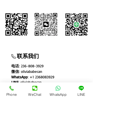
联系我们
电话
:
236-808-3929
微信
:
oliviababecan
WhatsApp
: +1 2368083929
LINE
:
o
liviababecan
扫一扫添加Whatsapp 微信 LINE
Phone
WeChat
WhatsApp
LINE