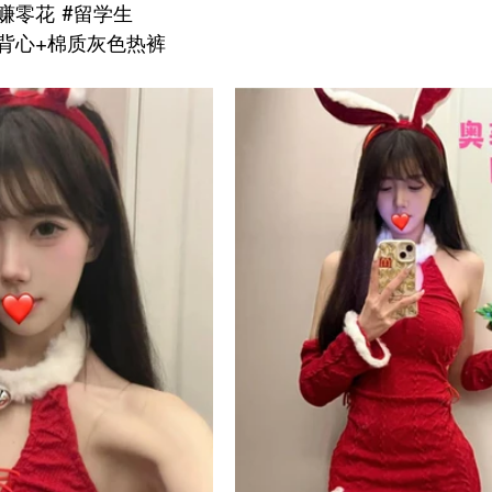
赚零花 
#留学生
背心+棉质灰色热裤