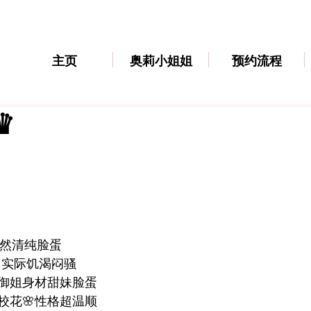
主页
奥莉小姐姐
预约流程
 ♛
天然清纯脸蛋 

实际饥渴闷骚
御姐身材甜妹脸蛋
校花
🌸
性格超温顺 