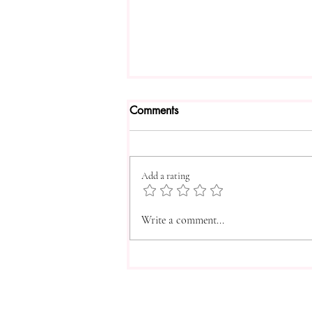
Comments
♛ Aria ♛
Add a rating
Write a comment...