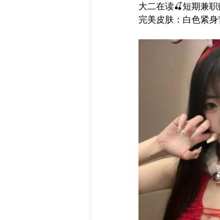
大二在读
🍒
短期兼职
完美皮肤：白色紧身