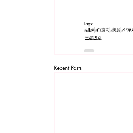
Tags:
#甜妹
#白瘦高
#美腿
#邻家
王者级别
Recent Posts