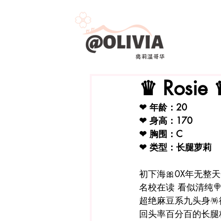
♛ Rosie
❤ 年龄：20
❤ 身高：170
❤ 胸围：C
❤ 类型：
长腿萝莉
初下海
🎀
0X年无整
名校在读 看似清纯

超绝麻豆系九头身
🪅
回头率百分百的长腿